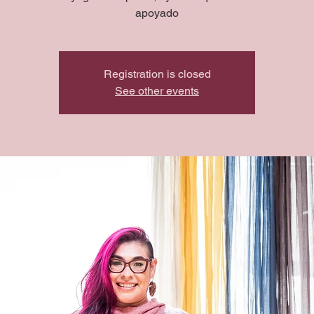
apoyado
Registration is closed
See other events