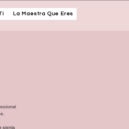
Ti
La Maestra Que Eres
l
mocional
as.
e sienta