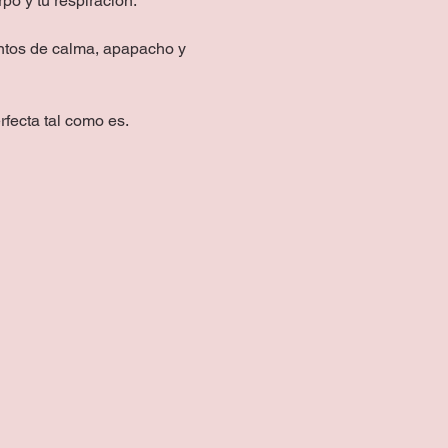
po y tu respiración.
ntos de calma, apapacho y 
fecta tal como es. 