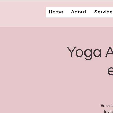
Home
About
Service
Yoga A
En est
invi