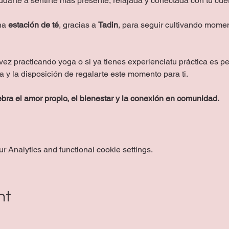
darte a sentirte más presente, relajada y conectada con tu cuer
a 
estación de té
, gracias a 
Tadin
, para seguir cultivando mome
vez practicando yoga o si ya tienes experienciatu práctica es per
 y la disposición de regalarte este momento para ti.
bra el amor propio, el bienestar y la conexión en comunidad. 
 Analytics and functional cookie settings.
nt